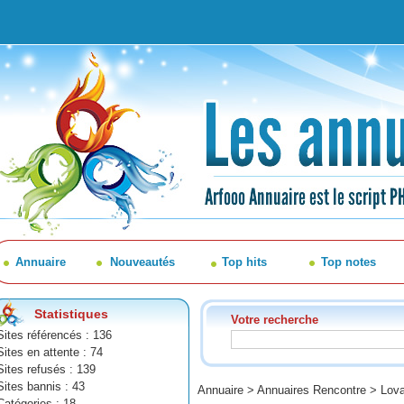
Annuaire
Nouveautés
Top hits
Top notes
Statistiques
Votre recherche
Sites référencés : 136
Sites en attente : 74
Sites refusés : 139
Sites bannis : 43
Annuaire
>
Annuaires Rencontre
>
Lova
Catégories : 18